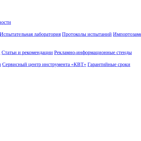
вости
Испытательная лаборатория
Протоколы испытаний
Импортозам
а
Статьи и рекомендации
Рекламно-информационные стенды
и
Сервисный центр инструмента «КВТ»
Гарантийные сроки