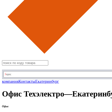
компания
Контакты
Екатеринбург
Офис Техэлектро—Екатеринб
Офис