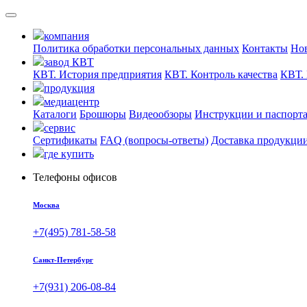
компания
Политика обработки персональных данных
Контакты
Но
завод КВТ
КВТ. История предприятия
КВТ. Контроль качества
КВТ. 
продукция
медиацентр
Каталоги
Брошюры
Видеообзоры
Инструкции и паспорт
сервис
Сертификаты
FAQ (вопросы-ответы)
Доставка продукци
где купить
Телефоны офисов
Москва
+7(495) 781-58-58
Санкт-Петербург
+7(931) 206-08-84